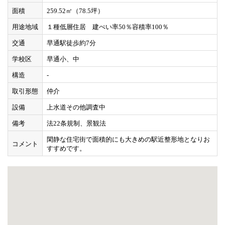
面積
259.52㎡（78.5坪）
用途地域
１種低層住居 建ぺい率50％容積率100％
交通
早通駅徒歩約7分
学校区
早通小、中
構造
-
取引形態
仲介
設備
上水道その他調査中
備考
法22条規制、景観法
閑静な住宅街で面積的にも大きめの駅近整形地となりお
コメント
すすめです。