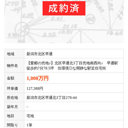
地域
新潟市北区早通
【愛郷の売地♪】北区早通北3丁目売地南西向♪ 早通駅
物件名
徒歩約7分78.5坪 住環境◎な閑静な駅近住宅街
1,000万円
金額
坪単価
127,388円
所在地
新潟市北区早通北3丁目278-44
築年月
-
地目
宅地
間取り
1筆